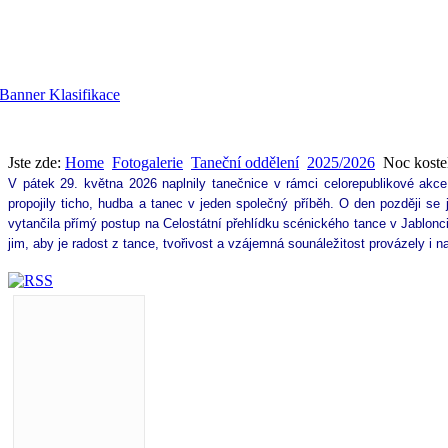
Jste zde:
Home
Fotogalerie
Taneční oddělení
2025/2026
Noc koste
V pátek 29. května 2026 naplnily tanečnice v rámci celorepublikové akc
propojily ticho, hudba a tanec v jeden společný příběh. 
O den později se 
vytančila přímý postup na Celostátní přehlídku scénického tance v Jablonci
jim, aby je radost z tance, tvořivost a vzájemná sounáležitost provázely i na 