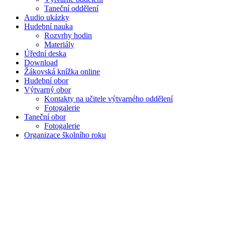
Taneční oddělení
Audio ukázky
Hudební nauka
Rozvrhy hodin
Materiály
Úřední deska
Download
Žákovská knížka online
Hudební obor
Výtvarný obor
Kontakty na učitele výtvarného oddělení
Fotogalerie
Taneční obor
Fotogalerie
Organizace školního roku