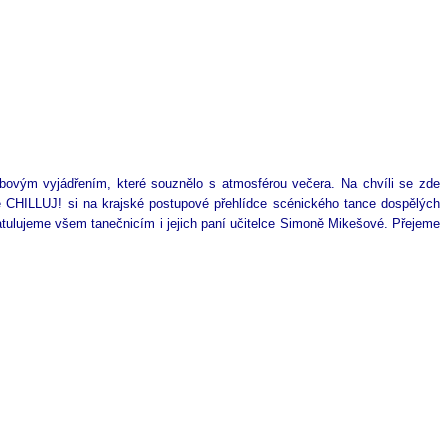
bovým vyjádřením, které souznělo s atmosférou večera. Na chvíli se zde 
e CHILLUJ! si na krajské postupové přehlídce scénického tance dospělých 
tulujeme všem tanečnicím i jejich paní učitelce Simoně Mikešové. Přejeme 