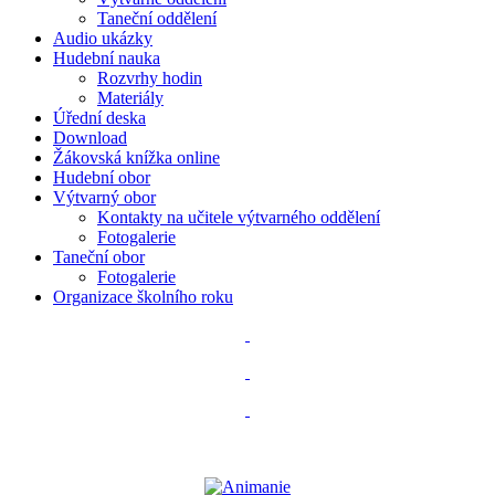
Taneční oddělení
Audio ukázky
Hudební nauka
Rozvrhy hodin
Materiály
Úřední deska
Download
Žákovská knížka online
Hudební obor
Výtvarný obor
Kontakty na učitele výtvarného oddělení
Fotogalerie
Taneční obor
Fotogalerie
Organizace školního roku