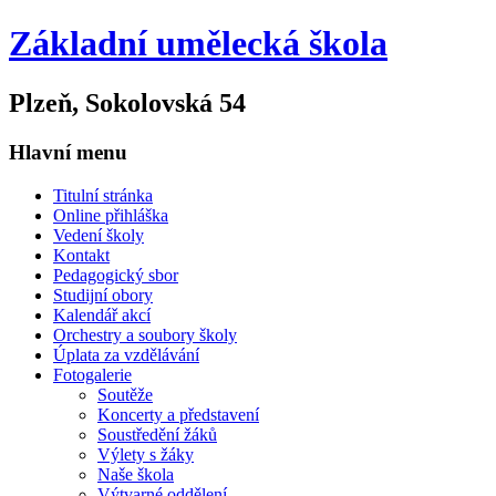
Základní umělecká škola
Plzeň, Sokolovská 54
Hlavní menu
Titulní stránka
Online přihláška
Vedení školy
Kontakt
Pedagogický sbor
Studijní obory
Kalendář akcí
Orchestry a soubory školy
Úplata za vzdělávání
Fotogalerie
Soutěže
Koncerty a představení
Soustředění žáků
Výlety s žáky
Naše škola
Výtvarné oddělení