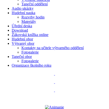
Taneční oddělení
Audio ukázky
Hudební nauka
Rozvrhy hodin
Materiály
Úřední deska
Download
Žákovská knížka online
Hudební obor
Výtvarný obor
Kontakty na učitele výtvarného oddělení
Fotogalerie
Taneční obor
Fotogalerie
Organizace školního roku