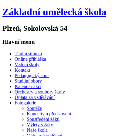
Základní umělecká škola
Plzeň, Sokolovská 54
Hlavní menu
Titulní stránka
Online přihláška
Vedení školy
Kontakt
Pedagogický sbor
Studijní obory
Kalendář akcí
Orchestry a soubory školy
Úplata za vzdělávání
Fotogalerie
Soutěže
Koncerty a představení
Soustředění žáků
Výlety s žáky
Naše škola
Výtvarné oddělení