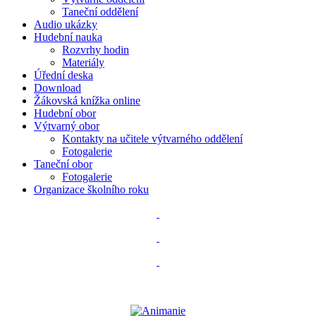
Taneční oddělení
Audio ukázky
Hudební nauka
Rozvrhy hodin
Materiály
Úřední deska
Download
Žákovská knížka online
Hudební obor
Výtvarný obor
Kontakty na učitele výtvarného oddělení
Fotogalerie
Taneční obor
Fotogalerie
Organizace školního roku