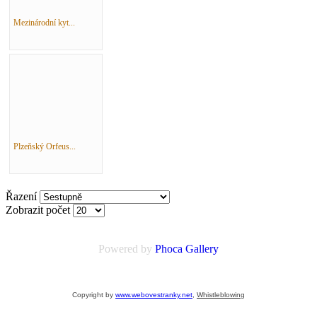
Mezinárodní kyt...
Plzeňský Orfeus...
Řazení
Zobrazit počet
Powered by
Phoca
Gallery
Copyright by
www.webovestranky.net
,
Whistleblowing