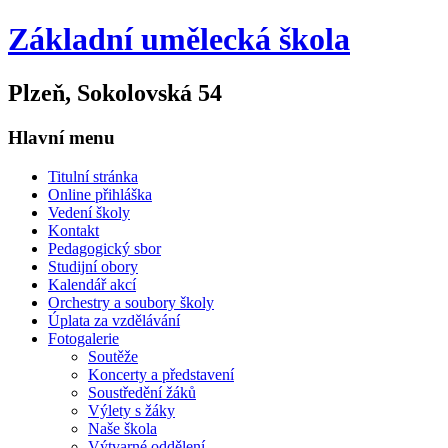
Základní umělecká škola
Plzeň, Sokolovská 54
Hlavní menu
Titulní stránka
Online přihláška
Vedení školy
Kontakt
Pedagogický sbor
Studijní obory
Kalendář akcí
Orchestry a soubory školy
Úplata za vzdělávání
Fotogalerie
Soutěže
Koncerty a představení
Soustředění žáků
Výlety s žáky
Naše škola
Výtvarné oddělení