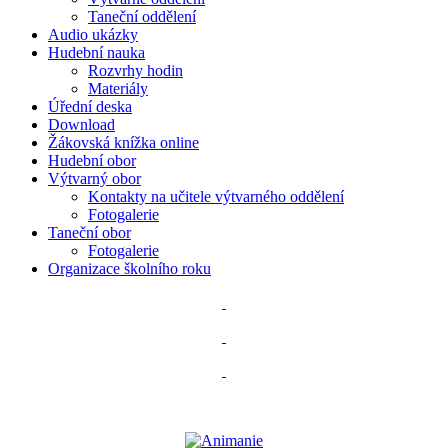
Taneční oddělení
Audio ukázky
Hudební nauka
Rozvrhy hodin
Materiály
Úřední deska
Download
Žákovská knížka online
Hudební obor
Výtvarný obor
Kontakty na učitele výtvarného oddělení
Fotogalerie
Taneční obor
Fotogalerie
Organizace školního roku