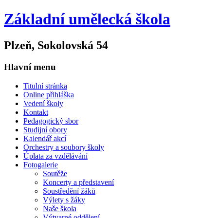
Základní umělecká škola
Plzeň, Sokolovská 54
Hlavní menu
Titulní stránka
Online přihláška
Vedení školy
Kontakt
Pedagogický sbor
Studijní obory
Kalendář akcí
Orchestry a soubory školy
Úplata za vzdělávání
Fotogalerie
Soutěže
Koncerty a představení
Soustředění žáků
Výlety s žáky
Naše škola
Výtvarné oddělení