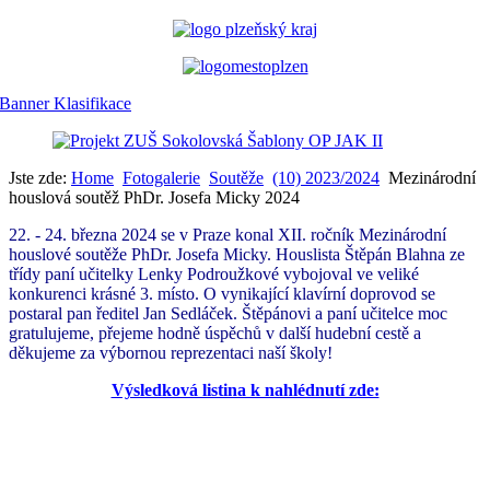
Jste zde:
Home
Fotogalerie
Soutěže
(10) 2023/2024
Mezinárodní
houslová soutěž PhDr. Josefa Micky 2024
22. - 24. března 2024 se v Praze konal XII. ročník Mezinárodní
houslové soutěže PhDr. Josefa Micky. Houslista Štěpán Blahna ze
třídy paní učitelky Lenky Podroužkové vybojoval ve veliké
konkurenci krásné 3. místo. O vynikající klavírní doprovod se
postaral pan ředitel Jan Sedláček. Štěpánovi a paní učitelce moc
gratulujeme, přejeme hodně úspěchů v další hudební cestě a
děkujeme za výbornou reprezentaci naší školy!
Výsledková listina k nahlédnutí zde: